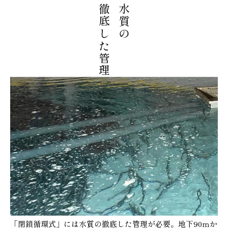
徹底した管理
水質の
「閉鎖循環式」には水質の徹底した管理が必要。地下90ｍか